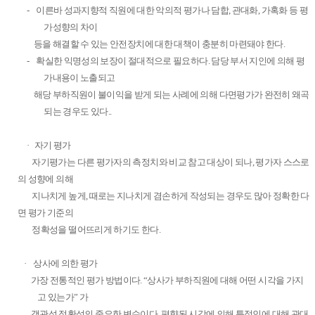
-
이른바 성과지향적 직원에 대한 악의적 평가나 담합
,
관대화
,
가혹화 등 평
가성향의 차이
등을 해결할 수 있는
안전장치에 대한
대책이 충분히 마련돼야 한다
.
-
확실한 익명성의 보장이 절대적으로 필요하다. 담당 부서 지인에 의해
평
가내용이 노출되고
해당 부하직원이
불이익을 받게
되는 사례에 의해 다면평가가 완전히 왜곡
되는 경우도 있다.
.
·
자기 평가
자기평가는 다른 평가자의 측정치와 비교 참고 대상이 되나
,
평가자 스스로
의 성향에 의해
지나치게 높게
,
때로는 지나치게 겸손
하게
작성되는 경우도 많아 정확한 다
면 평가 기준의
정확성을 떨어뜨리게 하기도 한다
.
·
상사에 의한 평가
가장 전통적인 평가 방법이다
. “
상사가 부하직원에 대해 어떤 시각을 가지
고 있는가
”
가
객관성
.
정확성의 중요한 변수이다
.
편향된 시각에 의해 특정인에 대해 관대