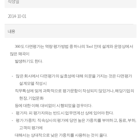
작성일
2014-10-01
내용
360
도 다면평가는 역량 평가방법 중 하나의
Tool 인데
설계와 운영상에서
많은 왜곡이
발생하기도 한다.
-
많은 회사에서 다면평가의 실효성에 대해 의문을 가지는 것은 다면평가
설계모델 작성시
직무특성에 맞게
과학적으로
평가문항이 작성되지 않았거나
,
해당기업의
현장, 기업문화
등에 대한 이해. 대비없이 시행되었을
경우이다
.
-
평가자
.
피 평가자와는 반드시 업무연계선 상에 있어야 한다
.
-
평가 가중치
:
직속상사의 평가에 당연 높은 가중치를 부여하고
,
동료
,
부하
,
고객의 평가에
대해서는 상대적으로
낮은 가중치를
사용하는 것이 옳다
.