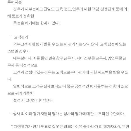
루어지는
경우가 대부분이고 친밀도
,
교육 정도
,
업무에 대한 책임
.
경쟁관계 등에 의
해 동료가 정확한
측정을 하기에는 한계가 있다
.
·
고객평가
외부고객에게 평가 받을 수 있는 피 평가자는 많지 않다
.
고객 접점에 있는
스탭일 경우가
대부분이다
.
예를 들면 민원창구
근무자
,
서비스부문 근무자
,
영업무문 근
무자 등 직접적으로
고객과 접점이 있는 경우는 고객으로부터 평가에 대한 피드백을
받을 수 있
다
.
일반적으로 고객은 실제보다도 더 좋은 긍정적인 평가를 하는 경향이 있으
므로 평가가중치
설정 시 고려되어야
한다.
- 상사 외 여타 평가자들의 평가는 상사의 평가에 대한 보조적인 수단이다
.
* 다면평가가 인기 투표로 잘못 운영되는 이유 중 하나가 피 평가자와 업무연