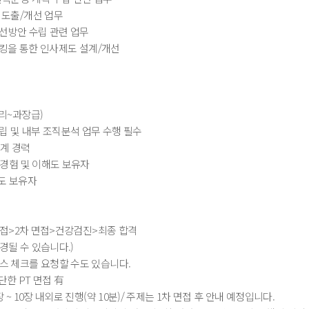
 도출/개선 업무
 개선방안 수립 관련 업무
치마킹을 통한 인사제도 설계/개선
대리~과장급)
 수립 및 내부 조직분석 업무 수행 필수
설계 경력
무 경험 및 이해도 보유자
해도 보유자
차 면접>2차 면접>건강검진>최종 합격
경될 수 있습니다.)
런스 체크를 요청할 수도 있습니다.
간단한 PT 면접 有
장 ~ 10장 내외로 진행(약 10분)/ 주제는 1차 면접 후 안내 예정입니다.