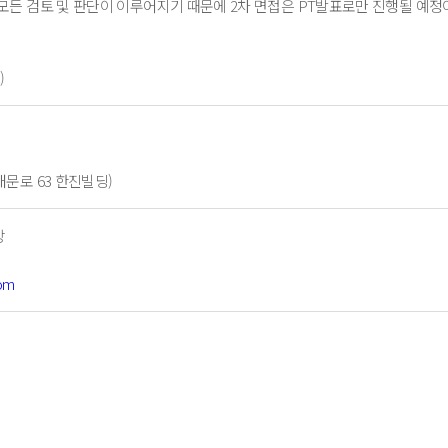
 모든 검토 및 판단이 이루어지기 때문에 2차 면접은 PT발표로만 진행될 예정
)
대문로 63 한진빌딩)
장
com