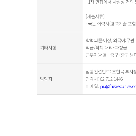
- 1차 면접에서 사실상 거의
[제출서류]
- 국문 이력서(경력기술 포함
학력:대졸이상, 외국어:무관
기타사항
직급/직책:대리~과장급
근무지:서울 - 중구 (중구 남
담당컨설턴트
: 조현욱 부사
담당자
연락처
: 02-712-1446
이메일
:
jhu@fnexecutive.