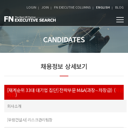
LOGIN
JOIN
FN EXECUTIVE COLUMNS
ENGLISH
BLOG
CANDIDATES
채용정보 상세보기
[재계순위 33대 대기업 집단] 전략부문 M&A(과장∼차장급) (
지원
마감
)
회사소개
[우량건설사] 리스크관리팀장