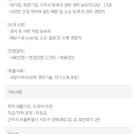
- 대기업, 증권기업, 지주사 등에서 관련 경력 보유자(10년 - 17년)
- 다양한 산업 섹터에 걸친 복합 딜 소싱 및 투자 검토 경험자
[우대 사항]
- 영어 등 어학 역량 보유자
- M&A Full-cycle(딜 소싱~클로징) 수행 경험자
[전형절차]
- 서류전형 > 면접전형 (1/2차) > 채용검진
[제출서류]
- 국문이력서(상세 경력기술, 자기소개 포함)
기타사항
학력:대졸이상, 외국어:무관
직급/직책:과장∼차장급
근무지:서울특별시 서초구 양재대로2길 18, 호반파크 2관