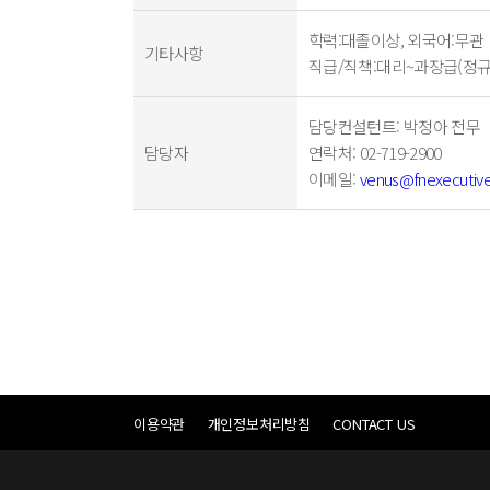
학력:대졸이상, 외국어:무관
기타사항
직급/직책:대리~과장급(정규
담당컨설턴트
: 박정아 전무
담당자
연락처
: 02-719-2900
이메일
:
venus@fnexecutiv
이용약관
개인정보처리방침
CONTACT US