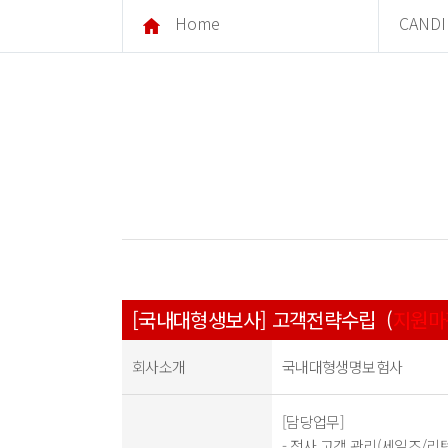
Home
CANDI
[국내대형생보사] 고객전략수립 (
지원마
회사소개
국내대형생명보험사
[담당업무]
- 전사 고객 관리(세일즈/리