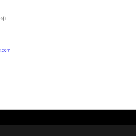
직)
e.com