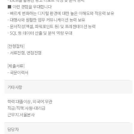
- Excel을 활용한 광고 리포트 작성 및 분석 능력
■ 이런 경험을 우대합니다
- 빠르게 변화하는 디지털 환경에 대한 높은 이해도와 적응력 보유
- 대행사와 원활한 업무 커뮤니케이션 능력 보유
- 문서작성(엑셀, 파워포인트 등) 및 프레젠테이션 능력
- SQL 등 데이터 산출 및 분석 역량 우대
[전형절차]
- 서류전형, 면접전형
[제출서류]
- 국문이력서
기타사항
학력:대졸이상, 외국어:무관
직급/직책:사원~대리급
근무지:서울본사
담당자